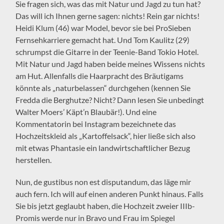
Sie fragen sich, was das mit Natur und Jagd zu tun hat?
Das will ich Ihnen gerne sagen: nichts! Rein gar nichts!
Heidi Klum (46) war Model, bevor sie bei ProSieben
Fernsehkarriere gemacht hat. Und Tom Kaulitz (29)
schrumpst die Gitarre in der Teenie-Band Tokio Hotel.
Mit Natur und Jagd haben beide meines Wissens nichts
am Hut. Allenfalls die Haarpracht des Bräutigams
könnte als „naturbelassen“ durchgehen (kennen Sie
Fredda die Berghutze? Nicht? Dann lesen Sie unbedingt
Walter Moers’ Käpt’n Blaubär!). Und eine
Kommentatorin bei Instagram bezeichnete das
Hochzeitskleid als „Kartoffelsack“, hier ließe sich also
mit etwas Phantasie ein landwirtschaftlicher Bezug
herstellen.
Nun, de gustibus non est disputandum, das läge mir
auch fern. Ich will auf einen anderen Punkt hinaus. Falls
Sie bis jetzt geglaubt haben, die Hochzeit zweier IIIb-
Promis werde nur in Bravo und Frau im Spiegel