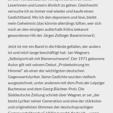
Leserinnen und Lesern ähnlich zu gehen. Gleichwohl
versuche ich es immer mal wieder und kaufe einen
Gedichtband. Wo ich den deponiere und lese, bleibt
mein Geheimnis (das könnte allerdings lüften, wer sich
noch an den einzigen außerhalb Kölns bekannt
gewordenen Hit der
Jürgen Zeltinger Band
erinnert).
Jetzt ist mir ein Band in die Hände gefallen, der anders
ist und mich lange beschäftigt hat: Jan Wagners
„Selbstportrait mit Bienenschwarm“. Der 1971 geborene
Autor gilt seit seinem Debut „Probebohrung im
Himmel“ als einer der wichtigsten deutschen
Gegenwartslyriker. Seine Gedichte wurden vielfach
ausgezeichnet, unter anderem mit dem
Preis der Leipziger
Buchmesse
und dem
Georg-Büchner-Preis
. Die
Süddeutsche Zeitung schrieb über Wagner, er sei „der
beste Lyriker seiner Generation und eine der stärksten
und originellsten Stimmen der deutschsprachigen
Gegenwartsliteratur“. Völlig zurecht, finde ich – wenn