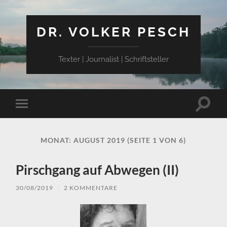
DR. VOLKER PESCH
Texter | Journalist | Schriftsteller
Suchfe
Mobile-
ein-/a
Menü
ein-/ausblenden
MONAT:
AUGUST 2019
(SEITE 1 VON 6)
Pirschgang auf Abwegen (II)
30/08/2019
/
2 KOMMENTARE