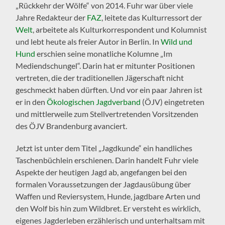
„Rückkehr der Wölfe“ von 2014. Fuhr war über viele
Jahre Redakteur der
FAZ
, leitete das Kulturressort der
Welt
, arbeitete als Kulturkorrespondent und Kolumnist
und lebt heute als freier Autor in Berlin. In
Wild und
Hund
erschien seine monatliche Kolumne „Im
Mediendschungel“. Darin hat er mitunter Positionen
vertreten, die der traditionellen Jägerschaft nicht
geschmeckt haben dürften. Und vor ein paar Jahren ist
er in den
Ökologischen Jagdverband
(ÖJV) eingetreten
und mittlerweile zum Stellvertretenden Vorsitzenden
des ÖJV Brandenburg avanciert.
Jetzt ist unter dem Titel „Jagdkunde“ ein handliches
Taschenbüchlein erschienen. Darin handelt Fuhr viele
Aspekte der heutigen Jagd ab, angefangen bei den
formalen Voraussetzungen der Jagdausübung über
Waffen und Reviersystem, Hunde, jagdbare Arten und
den Wolf bis hin zum Wildbret. Er versteht es wirklich,
eigenes Jagderleben erzählerisch und unterhaltsam mit