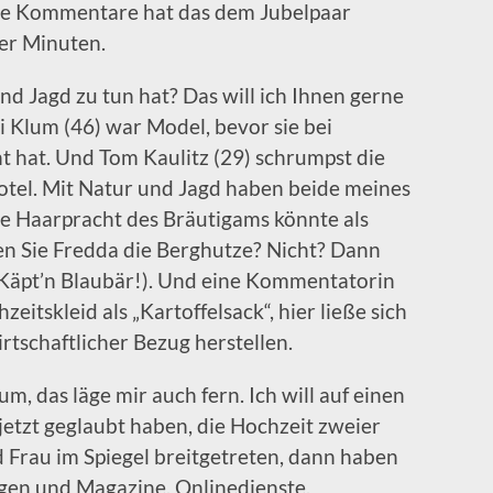
se Kommentare hat das dem Jubelpaar
ger Minuten.
und Jagd zu tun hat? Das will ich Ihnen gerne
di Klum (46) war Model, bevor sie bei
 hat. Und Tom Kaulitz (29) schrumpst die
otel. Mit Natur und Jagd haben beide meines
die Haarpracht des Bräutigams könnte als
n Sie Fredda die Berghutze? Nicht? Dann
 Käpt’n Blaubär!). Und eine Kommentatorin
itskleid als „Kartoffelsack“, hier ließe sich
rtschaftlicher Bezug herstellen.
m, das läge mir auch fern. Ich will auf einen
 jetzt geglaubt haben, die Hochzeit zweier
 Frau im Spiegel breitgetreten, dann haben
ungen und Magazine, Onlinedienste,