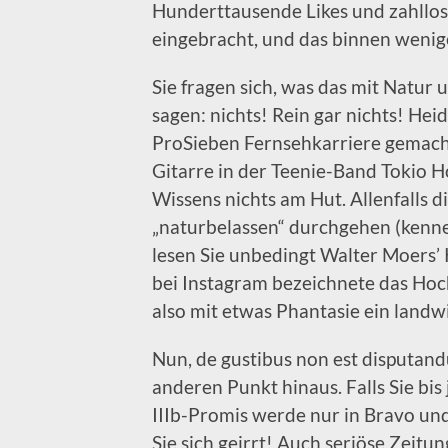
Hunderttausende Likes und zahllo
eingebracht, und das binnen weni
Sie fragen sich, was das mit Natur 
sagen: nichts! Rein gar nichts! Hei
ProSieben Fernsehkarriere gemacht
Gitarre in der Teenie-Band Tokio H
Wissens nichts am Hut. Allenfalls 
„naturbelassen“ durchgehen (kenne
lesen Sie unbedingt Walter Moers’
bei Instagram bezeichnete das Hochze
also mit etwas Phantasie ein landwi
Nun, de gustibus non est disputandu
anderen Punkt hinaus. Falls Sie bis
IIIb-Promis werde nur in Bravo und
Sie sich geirrt! Auch seriöse Zeit