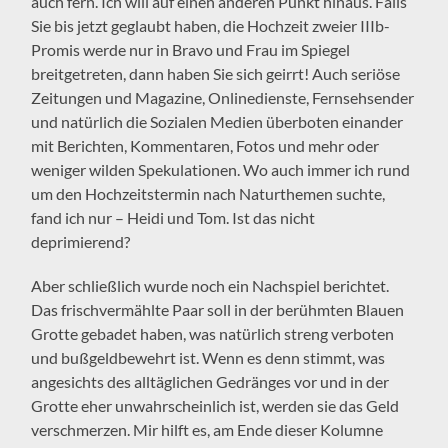
auch fern. Ich will auf einen anderen Punkt hinaus. Falls
Sie bis jetzt geglaubt haben, die Hochzeit zweier IIIb-
Promis werde nur in Bravo und Frau im Spiegel
breitgetreten, dann haben Sie sich geirrt! Auch seriöse
Zeitungen und Magazine, Onlinedienste, Fernsehsender
und natürlich die Sozialen Medien überboten einander
mit Berichten, Kommentaren, Fotos und mehr oder
weniger wilden Spekulationen. Wo auch immer ich rund
um den Hochzeitstermin nach Naturthemen suchte,
fand ich nur – Heidi und Tom. Ist das nicht
deprimierend?
Aber schließlich wurde noch ein Nachspiel berichtet.
Das frischvermählte Paar soll in der berühmten Blauen
Grotte gebadet haben, was natürlich streng verboten
und bußgeldbewehrt ist. Wenn es denn stimmt, was
angesichts des alltäglichen Gedränges vor und in der
Grotte eher unwahrscheinlich ist, werden sie das Geld
verschmerzen. Mir hilft es, am Ende dieser Kolumne