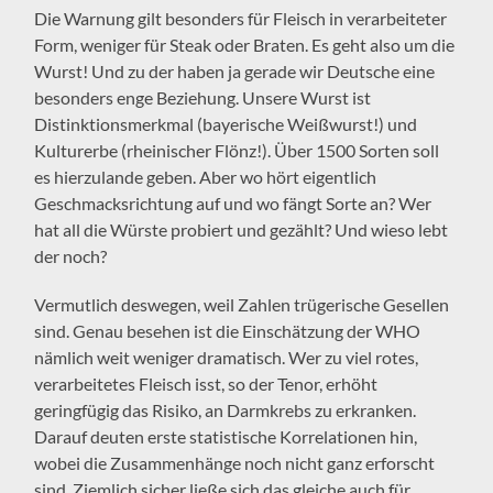
Die Warnung gilt besonders für Fleisch in verarbeiteter
Form, weniger für Steak oder Braten. Es geht also um die
Wurst! Und zu der haben ja gerade wir Deutsche eine
besonders enge Beziehung. Unsere Wurst ist
Distinktionsmerkmal (bayerische Weißwurst!) und
Kulturerbe (rheinischer Flönz!). Über 1500 Sorten soll
es hierzulande geben. Aber wo hört eigentlich
Geschmacksrichtung auf und wo fängt Sorte an? Wer
hat all die Würste probiert und gezählt? Und wieso lebt
der noch?
Vermutlich deswegen, weil Zahlen trügerische Gesellen
sind. Genau besehen ist die Einschätzung der WHO
nämlich weit weniger dramatisch. Wer zu viel rotes,
verarbeitetes Fleisch isst, so der Tenor, erhöht
geringfügig das Risiko, an Darmkrebs zu erkranken.
Darauf deuten erste statistische Korrelationen hin,
wobei die Zusammenhänge noch nicht ganz erforscht
sind. Ziemlich sicher ließe sich das gleiche auch für