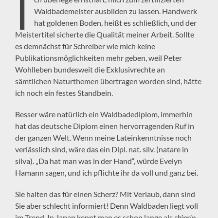
I
Waldbademeister ausbilden zu lassen. Handwerk
hat goldenen Boden, heißt es schließlich, und der
Meistertitel sicherte die Qualität meiner Arbeit. Sollte
es demnächst für Schreiber wie mich keine
Publikationsmöglichkeiten mehr geben, weil Peter
Wohlleben bundesweit die Exklusivrechte an
sämtlichen Naturthemen übertragen worden sind, hätte
ich noch ein festes Standbein.
Besser wäre natürlich ein Waldbadediplom, immerhin
hat das deutsche Diplom einen hervorragenden Ruf in
der ganzen Welt. Wenn meine Lateinkenntnisse noch
verlässlich sind, wäre das ein Dipl. nat. silv. (natare in
silva). „Da hat man was in der Hand“, würde Evelyn
Hamann sagen, und ich pflichte ihr da voll und ganz bei.
Sie halten das für einen Scherz? Mit Verlaub, dann sind
Sie aber schlecht informiert! Denn Waldbaden liegt voll
im Trend. In Japan kennt man es schon lange als
shinrin-