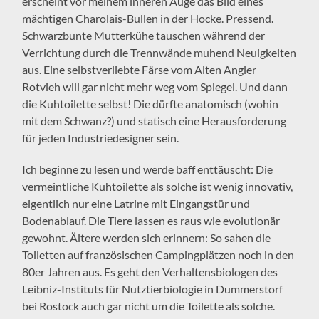
erscheint vor meinem inneren Auge das Bild eines
mächtigen Charolais-Bullen in der Hocke. Pressend.
Schwarzbunte Mutterkühe tauschen während der
Verrichtung durch die Trennwände muhend Neuigkeiten
aus. Eine selbstverliebte Färse vom Alten Angler
Rotvieh will gar nicht mehr weg vom Spiegel. Und dann
die Kuhtoilette selbst! Die dürfte anatomisch (wohin
mit dem Schwanz?) und statisch eine Herausforderung
für jeden Industriedesigner sein.
Ich beginne zu lesen und werde baff enttäuscht: Die
vermeintliche Kuhtoilette als solche ist wenig innovativ,
eigentlich nur eine Latrine mit Eingangstür und
Bodenablauf. Die Tiere lassen es raus wie evolutionär
gewohnt. Ältere werden sich erinnern: So sahen die
Toiletten auf französischen Campingplätzen noch in den
80er Jahren aus. Es geht den Verhaltensbiologen des
Leibniz-Instituts für Nutztierbiologie in Dummerstorf
bei Rostock auch gar nicht um die Toilette als solche.