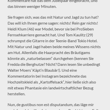
Kommentare hat das dem Jubelpaar eingebracht, und
das binnen weniger Minuten.
Sie fragen sich, was das mit Natur und Jagd zu tun hat?
Das will ich Ihnen gerne sagen: nichts! Rein gar nichts!
Heidi Klum (46) war Model, bevor sie bei ProSieben
Fernsehkarriere gemacht hat. Und Tom Kaulitz (29)
schrumpst die Gitarre in der Teenie-Band Tokio Hotel.
Mit Natur und Jagd haben beide meines Wissens nichts
am Hut. Allenfalls die Haarpracht des Bräutigams
könnte als „naturbelassen“ durchgehen (kennen Sie
Fredda die Berghutze? Nicht? Dann lesen Sie unbedingt
Walter Moers’ Käpt’n Blaubär!). Und eine
Kommentatorin bei Instagram bezeichnete das
Hochzeitskleid als „Kartoffelsack“, hier ließe sich also
mit etwas Phantasie ein landwirtschaftlicher Bezug
herstellen.
Nun, de gustibus non est disputandum, das läge mir