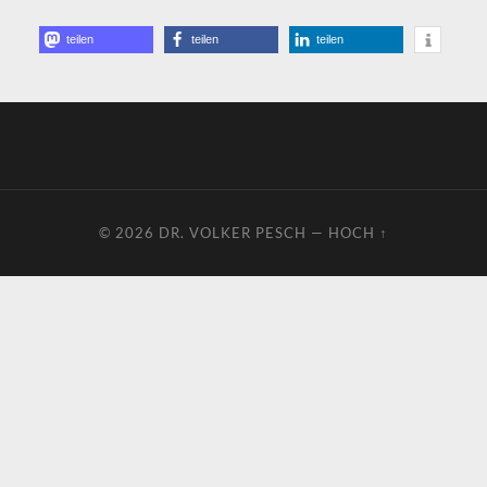
teilen
teilen
teilen
© 2026
DR. VOLKER PESCH
—
HOCH ↑