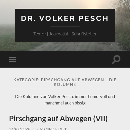
DR. VOLKER PESCH
Texter | Journalist | Schriftsteller
Suchfe
Mobile-
ein-/a
Menü
ein-/ausblenden
KATEGORIE:
PIRSCHGANG AUF ABWEGEN – DIE
KOLUMNE
Die Kolumne von Volker Pesch: immer humorvoll und
manchmal auch bissig
Pirschgang auf Abwegen (VII)
15/07/2020
/
2 KOMMENTARE