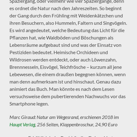
Spaziergang, oder vielmehr wie vier Spaziergänge, denn
es ordnet die Natur nach den Jahreszeiten. So beginnt
der Gang durch den Frühling mit Weidenkätzchen und
ihren Besuchern, also Hummeln, Faltern und Singvögeln.
Es wird angedeutet, welche Bedeutung das Licht für die
Pflanzen hat, wie Waldböden und Böschungen als
Lebensräume aufgebaut sind und was der Einsatz von
Pestiziden bedeutet. Heimische Orchideen und
Wildrosen werden entdeckt, oder auch Löwenzahn,
Brennnesseln, Eisvögel, Teichfrösche – kurzum all jene
Lebewesen, die einem draußen begegnen können, wenn
man denn aufmerksam ist und hinschaut. Genau dazu
animiert das Buch. Man könnte es nach dem Lesen
versuchsweise dem pubertierenden Nachwuchs vor das
Smartphone legen.
Marc Giraud: Natur am Wegesrand, erschienen 2018 im
Haupt Verlag
, 256 Seiten, Klappenbroschur, 24,90 Euro