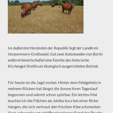
Im äußersten Nordosten der Republik liegt der Landkreis
Vorpommern-Greifswald. Gut zwei Autostunden von Berlin
entfernt bewirtschaftet eine Familie das historische
Kirchengut Strellin als ökologisch ausgerichteten Betrieb.
Für heute ist die Jagd vorbei. Hinter dem Feldgehölz in
meinem Rücken hat längst die Sonne ihren Tageslauf
begonnen und wärmt schon spürbar. Ein letztes Mal
leuchte ich die Flächen ab, bleibe kurz bei einer Ricke
hängen, die sich vertraut den frischen Klee schmecken
lässt, schwenke am schilfbestandenen Rand des Bruchs