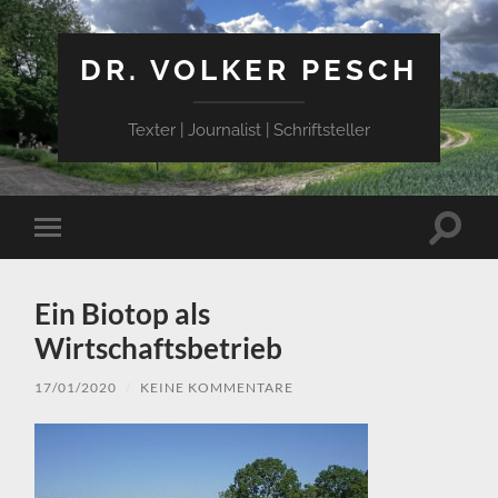
DR. VOLKER PESCH
Texter | Journalist | Schriftsteller
Suchfe
Mobile-
ein-/a
Menü
ein-/ausblenden
Ein Biotop als
Wirtschaftsbetrieb
17/01/2020
/
KEINE KOMMENTARE