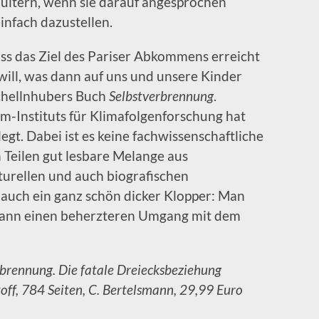
hultern, wenn sie darauf angesprochen
infach dazustellen.
dass das Ziel des Pariser Abkommens erreicht
ill, was dann auf uns und unsere Kinder
chellnhubers Buch
Selbstverbrennung
.
m-Instituts für Klimafolgenforschung hat
gt. Dabei ist es keine fachwissenschaftliche
n Teilen gut lesbare Melange aus
lturellen und auch biografischen
s auch ein ganz schön dicker Klopper: Man
smann einen beherzteren Umgang mit dem
brennung. Die fatale Dreiecksbeziehung
ff, 784 Seiten, C. Bertelsmann, 29,99 Euro