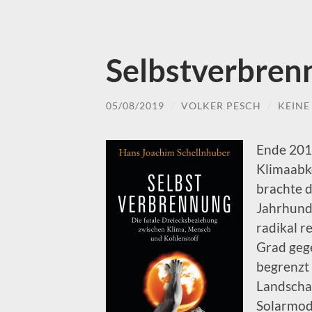
Selbstverbren
05/08/2019
/
VOLKER PESCH
/
KEIN
Ende 201
Klimaabk
brachte d
Jahrhund
radikal r
Grad gege
begrenzt
Landscha
Solarmod