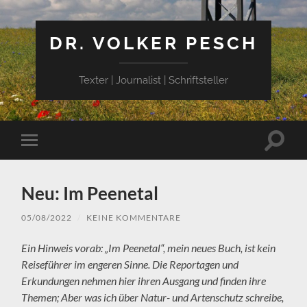
DR. VOLKER PESCH
Texter | Journalist | Schriftsteller
Suchfe
Mobile-
ein-/a
Menü
ein-/ausblenden
Neu: Im Peenetal
05/08/2022
/
KEINE KOMMENTARE
Ein Hinweis vorab: „Im Peenetal“, mein neues Buch, ist kein
Reiseführer im engeren Sinne. Die Reportagen und
Erkundungen nehmen hier ihren Ausgang und finden ihre
Themen; Aber was ich über Natur- und Artenschutz schreibe,