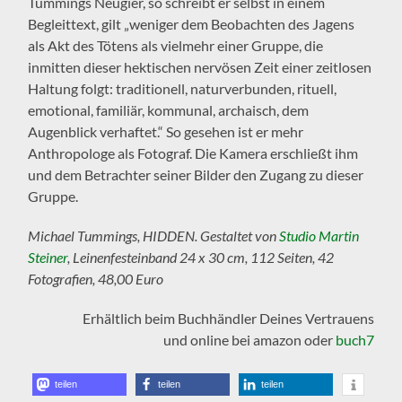
Tummings Neugier, so schreibt er selbst in einem
Begleittext, gilt „weniger dem Beobachten des Jagens
als Akt des Tötens als vielmehr einer Gruppe, die
inmitten dieser hektischen nervösen Zeit einer zeitlosen
Haltung folgt: traditionell, naturverbunden, rituell,
emotional, familiär, kommunal, archaisch, dem
Augenblick verhaftet.“ So gesehen ist er mehr
Anthropologe als Fotograf. Die Kamera erschließt ihm
und dem Betrachter seiner Bilder den Zugang zu dieser
Gruppe.
Michael Tummings, HIDDEN. Gestaltet von
Studio Martin
Steiner
, Leinenfesteinband 24 x 30 cm, 112 Seiten, 42
Fotografien, 48,00 Euro
Erhältlich beim Buchhändler Deines Vertrauens
und online bei amazon oder
buch7
teilen
teilen
teilen