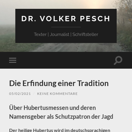
DR. VOLKER PESCH
Texter | Journalist | Schriftsteller
Suchfe
Mobile-
ein-/a
Menü
ein-/ausblenden
Die Erfindung einer Tradition
05/02/2021
/
KEINE KOMMENTARE
Über Hubertusmessen und deren
Namensgeber als Schutzpatron der Jagd
Der heilige Hubertus wird im deutschsprachigen