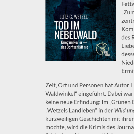
Fettw
„Zum
zent
Komm
des 
Lieb
dess
Nied
Ermi
Zeit, Ort und Personen hat Autor L
Waldwinkel“ eingeführt. Dabei war
keine neue Erfindung: Im „Grünen 
„Wetzels Landleben“ in der
Wild un
kurzweiligen Geschichten mit ihre
mochte, wird die Krimis des Journa