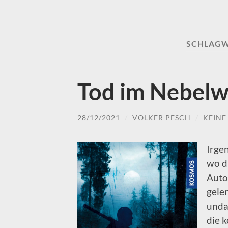
SCHLAG
Tod im Nebelw
28/12/2021
/
VOLKER PESCH
/
KEIN
Irge
wo d
Auto
geler
unda
die 