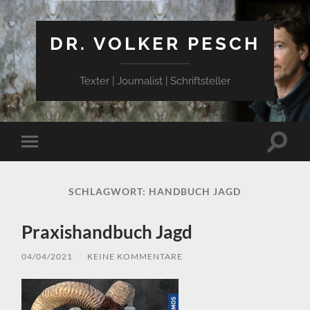
DR. VOLKER PESCH
Texter | Journalist | Schriftsteller
Suchfe
Mobile-
ein-/a
Menü
ein-/ausblenden
SCHLAGWORT:
HANDBUCH JAGD
Praxishandbuch Jagd
04/04/2021
/
KEINE KOMMENTARE