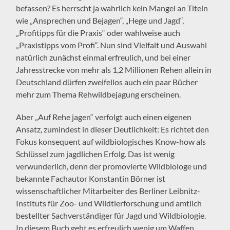
befassen? Es herrscht ja wahrlich kein Mangel an Titeln
wie „Ansprechen und Bejagen“, „Hege und Jagd“,
„Profitipps für die Praxis“ oder wahlweise auch
„Praxistipps vom Profi“. Nun sind Vielfalt und Auswahl
natürlich zunächst einmal erfreulich, und bei einer
Jahresstrecke von mehr als 1,2 Millionen Rehen allein in
Deutschland dürfen zweifellos auch ein paar Bücher
mehr zum Thema Rehwildbejagung erscheinen.
Aber „Auf Rehe jagen“ verfolgt auch einen eigenen
Ansatz, zumindest in dieser Deutlichkeit: Es richtet den
Fokus konsequent auf wildbiologisches Know-how als
Schlüssel zum jagdlichen Erfolg. Das ist wenig
verwunderlich, denn der promovierte Wildbiologe und
bekannte Fachautor Konstantin Börner ist
wissenschaftlicher Mitarbeiter des Berliner Leibnitz-
Instituts für Zoo- und Wildtierforschung und amtlich
bestellter Sachverständiger für Jagd und Wildbiologie.
In diesem Buch geht es erfreulich wenig um Waffen,