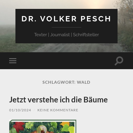
DR. VOLKER PESCH
Texter | Journalist | Schriftsteller
Suchfe
Mobile-
ein-/a
Menü
ein-/ausblenden
SCHLAGWORT:
WALD
Jetzt verstehe ich die Bäume
01/10/2024
/
KEINE KOMMENTARE