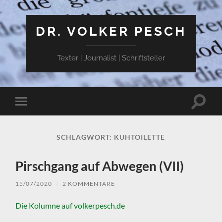
DR. VOLKER PESCH
Texter | Journalist | Schriftsteller
Suchfe
Mobile-
ein-/a
Menü
ein-/ausblenden
SCHLAGWORT:
KUHTOILETTE
Pirschgang auf Abwegen (VII)
15/07/2020
/
2 KOMMENTARE
Die Kolumne auf volkerpesch.de