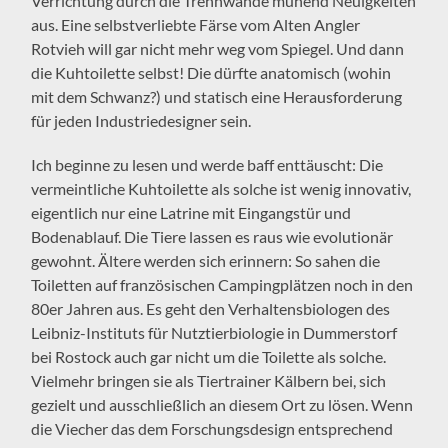
Verrichtung durch die Trennwände muhend Neuigkeiten
aus. Eine selbstverliebte Färse vom Alten Angler
Rotvieh will gar nicht mehr weg vom Spiegel. Und dann
die Kuhtoilette selbst! Die dürfte anatomisch (wohin
mit dem Schwanz?) und statisch eine Herausforderung
für jeden Industriedesigner sein.
Ich beginne zu lesen und werde baff enttäuscht: Die
vermeintliche Kuhtoilette als solche ist wenig innovativ,
eigentlich nur eine Latrine mit Eingangstür und
Bodenablauf. Die Tiere lassen es raus wie evolutionär
gewohnt. Ältere werden sich erinnern: So sahen die
Toiletten auf französischen Campingplätzen noch in den
80er Jahren aus. Es geht den Verhaltensbiologen des
Leibniz-Instituts für Nutztierbiologie in Dummerstorf
bei Rostock auch gar nicht um die Toilette als solche.
Vielmehr bringen sie als Tiertrainer Kälbern bei, sich
gezielt und ausschließlich an diesem Ort zu lösen. Wenn
die Viecher das dem Forschungsdesign entsprechend