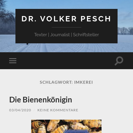
DR. VOLKER PESCH
Texter | Journalist | Schriftsteller
Suchfe
Mobile-
ein-/a
Menü
ein-/ausblenden
SCHLAGWORT:
IMKEREI
Die Bienenkönigin
03/04/2020
/
KEINE KOMMENTARE