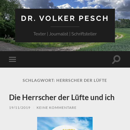
DR. VOLKER PESCH
Texter | Journalist | Schriftsteller
Suchfe
Mobile-
ein-/a
Menü
ein-/ausblenden
SCHLAGWORT:
HERRSCHER DER LÜFTE
Die Herrscher der Lüfte und ich
19/11/2019
/
KEINE KOMMENTARE