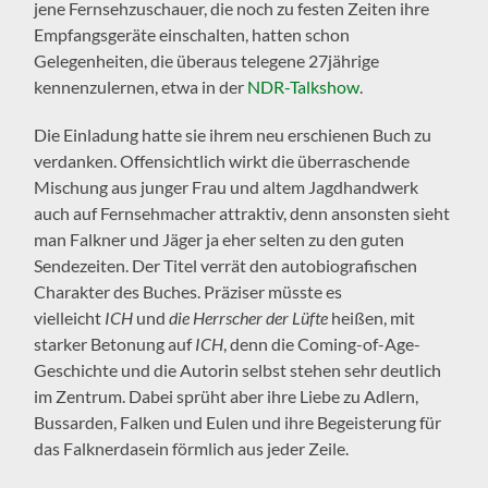
jene Fernsehzuschauer, die noch zu festen Zeiten ihre
Empfangsgeräte einschalten, hatten schon
Gelegenheiten, die überaus telegene 27jährige
kennenzulernen, etwa in der
NDR-Talkshow
.
Die Einladung hatte sie ihrem neu erschienen Buch zu
verdanken. Offensichtlich wirkt die überraschende
Mischung aus junger Frau und altem Jagdhandwerk
auch auf Fernsehmacher attraktiv, denn ansonsten sieht
man Falkner und Jäger ja eher selten zu den guten
Sendezeiten. Der Titel verrät den autobiografischen
Charakter des Buches. Präziser müsste es
vielleicht
ICH
und
die Herrscher der Lüfte
heißen, mit
starker Betonung auf
ICH
, denn die Coming-of-Age-
Geschichte und die Autorin selbst stehen sehr deutlich
im Zentrum. Dabei sprüht aber ihre Liebe zu Adlern,
Bussarden, Falken und Eulen und ihre Begeisterung für
das Falknerdasein förmlich aus jeder Zeile.