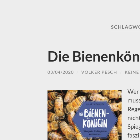
SCHLAGW
Die Bienenkön
03/04/2020
/
VOLKER PESCH
/
KEIN
Wer 
muss
Rege
nich
Spie
fasz